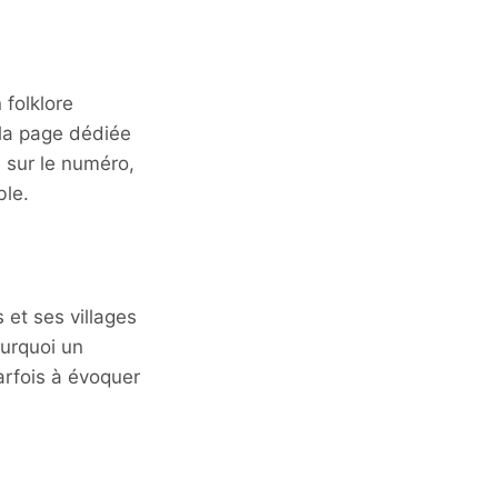
 folklore
 la page dédiée
é sur le numéro,
ble.
 et ses villages
ourquoi un
arfois à évoquer