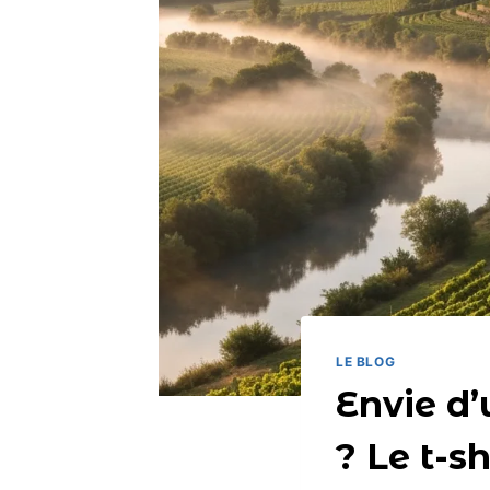
LE BLOG
Envie d’
? Le t-s