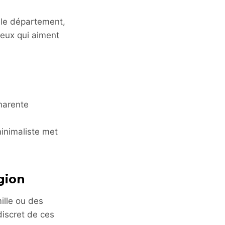
s le département,
ceux qui aiment
harente
minimaliste met
gion
ille ou des
discret de ces