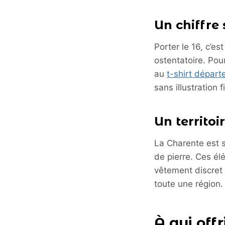
Un chiffre 
Porter le 16, c’es
ostentatoire. Pou
au
t-shirt dépar
sans illustration 
Un territoi
La Charente est s
de pierre. Ces élé
vêtement discret 
toute une région.
À qui offr