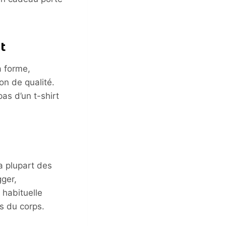
t
a forme,
on de qualité.
as d’un t-shirt
a plupart des
gger,
e habituelle
s du corps.