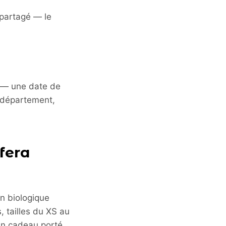
 partagé — le
e — une date de
u département,
 fera
on biologique
 tailles du XS au
 un cadeau porté