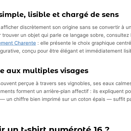
simple, lisible et chargé de sens
t afficher discrètement son origine sans se convertir à un
r trouver un objet qui parle ce langage sobre, consultez
tement Charente
: elle présente le choix graphique centr
figurative, conçu pour être élégant et immédiatement lisi
re aux multiples visages
ouvent perçue à travers ses vignobles, ses eaux calmes
ments forment un arrière‑plan affectif : ils expliquent p
— un chiffre bien imprimé sur un coton épais — suffit p
ir un t-shirt numéroté 16 ?