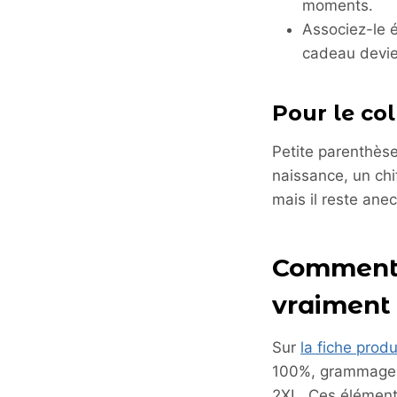
moments.
Associez-le 
cadeau devien
Pour le col
Petite parenthèse
naissance, un chi
mais il reste ane
Comment c
vraiment 
Sur
la fiche produ
100%, grammage 2
2XL. Ces éléments