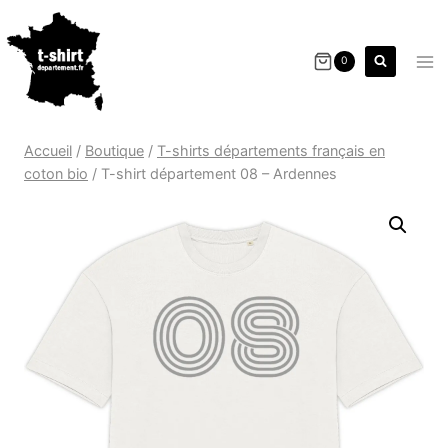
0
Accueil
/
Boutique
/
T-shirts départements français en
coton bio
/
T-shirt département 08 – Ardennes