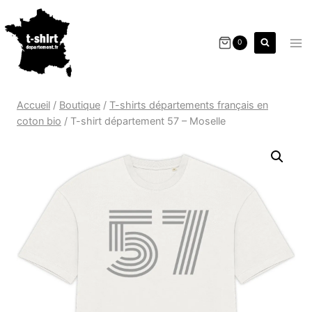
0
Accueil
/
Boutique
/
T-shirts départements français en
coton bio
/
T-shirt département 57 – Moselle