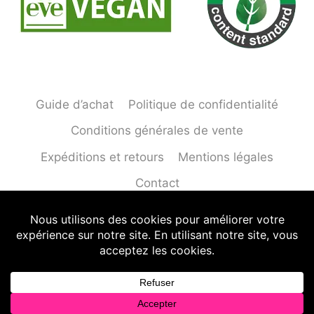
Guide d’achat
Politique de confidentialité
Conditions générales de vente
Expéditions et retours
Mentions légales
Contact
© 2026 T-shirts Départements - Tous droits
réservés