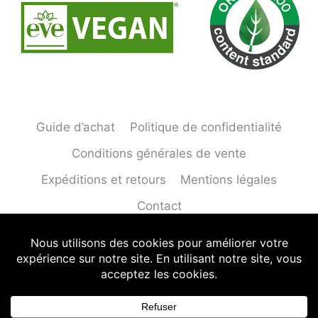
Guide d’achat
Politique de confidentialité
Conditions générales de vente
Expéditions et retours
Mentions légales
Contact
© 2026 T-shirts Départements - Tous droits
réservés