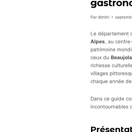
gastron
Par
dimitri
septemb
Le département
Alpes
, au centre
patrimoine mondi
ceux du
Beaujola
richesse culturel
villages pittoresq
chaque année des 
Dans ce guide comp
incontournables d
Présenta