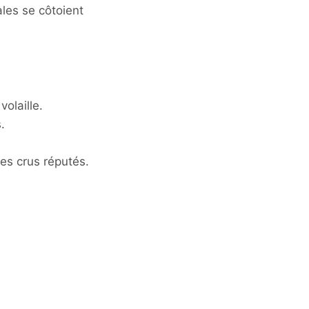
ales se côtoient
olaille.
.
res crus réputés.