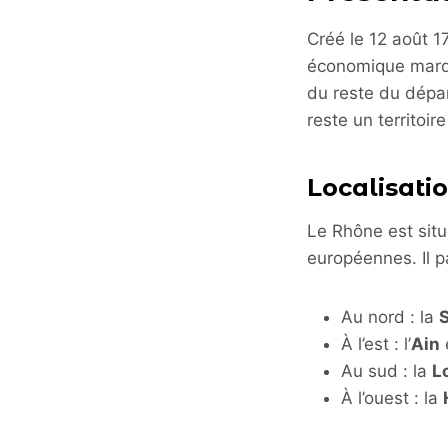
Créé le 12 août 1
économique marq
du reste du dépar
reste un territoir
Localisati
Le Rhône est sit
européennes. Il p
Au nord : la
À l’est : l’
Ain
e
Au sud : la
L
À l’ouest : la