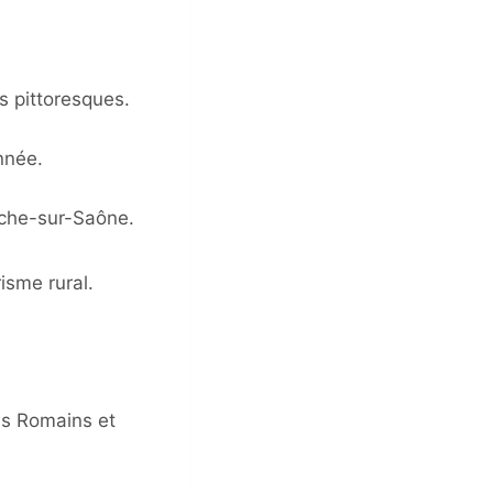
es pittoresques.
nnée.
nche-sur-Saône.
isme rural.
les Romains et