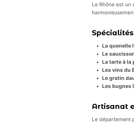
Le Rhône est un d
harmonieusement
Spécialité
La quenelle 
Le saucisso
La tarte à la
Les vins du 
Le gratin da
Les bugnes 
Artisanat e
Le département pr