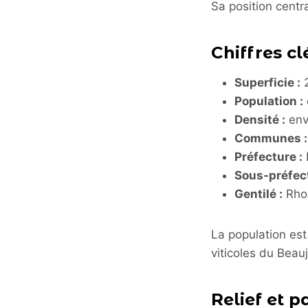
Sa position centr
Chiffres cl
Superficie :
2
Population :
Densité :
env
Communes :
Préfecture :
Sous-préfect
Gentilé :
Rho
La population est
viticoles du Beauj
Relief et 