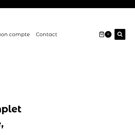
on compte
Contact
0
mplet
,