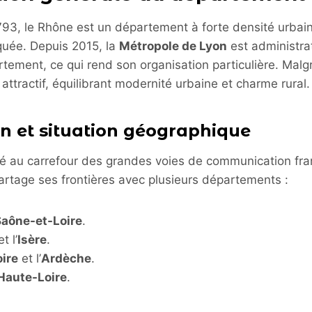
793, le Rhône est un département à forte densité urbaine 
uée. Depuis 2015, la
Métropole de Lyon
est administra
tement, ce qui rend son organisation particulière. Malg
e attractif, équilibrant modernité urbaine et charme rural.
on et situation géographique
ué au carrefour des grandes voies de communication fra
artage ses frontières avec plusieurs départements :
Saône-et-Loire
.
t l’
Isère
.
oire
et l’
Ardèche
.
Haute-Loire
.