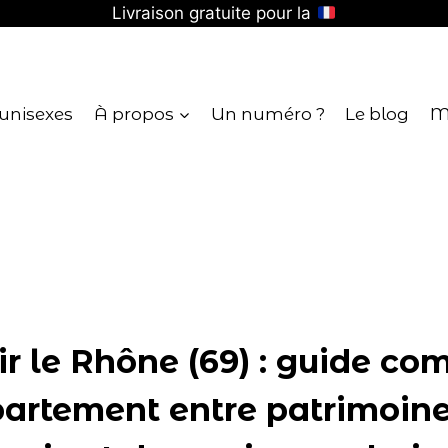
Livraison gratuite pour la
 unisexes
À propos
Un numéro ?
Le blog
M
r le Rhône (69) : guide co
partement entre patrimoine