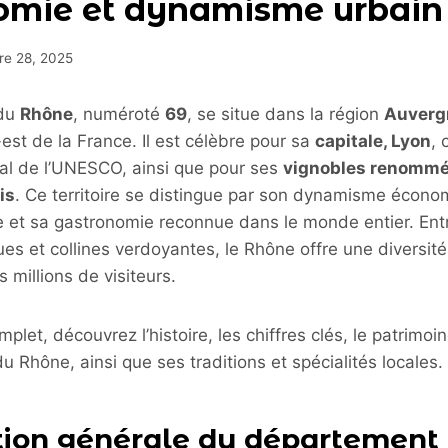
omie et dynamisme urbain
re 28, 2025
 du
Rhône
, numéroté
69
, se situe dans la région
Auverg
-est de la France. Il est célèbre pour sa
capitale, Lyon
, 
al de l’UNESCO, ainsi que pour ses
vignobles renomm
is
. Ce territoire se distingue par son dynamisme écono
le et sa gastronomie reconnue dans le monde entier. Entr
ues et collines verdoyantes, le Rhône offre une diversité
millions de visiteurs.
let, découvrez l’histoire, les chiffres clés, le patrimoin
u Rhône, ainsi que ses traditions et spécialités locales.
tion générale du département