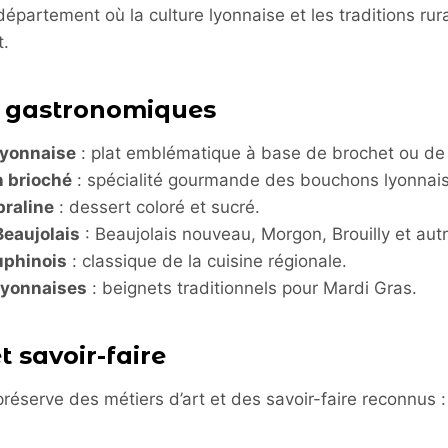
épartement où la culture lyonnaise et les traditions rur
.
s gastronomiques
lyonnaise
: plat emblématique à base de brochet ou de v
n brioché
: spécialité gourmande des bouchons lyonnais
 praline
: dessert coloré et sucré.
Beaujolais
: Beaujolais nouveau, Morgon, Brouilly et aut
uphinois
: classique de la cuisine régionale.
lyonnaises
: beignets traditionnels pour Mardi Gras.
t savoir-faire
éserve des métiers d’art et des savoir-faire reconnus :